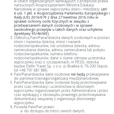
w celach organizacyjnych wynikających z przepisów prawa
narzuconych Rozporządzeniem Ministra Edukacji
Narodowej w sprawie wypoczynku dzieci i młodzieży.
(art.
6 ust. 1 pkt. e Rozporządzenia Parlamentu Europejskiego i
Rady (UE) 2016/679 z dnia 27 kwietnia 2016 roku w
sprawie ochrony osób fizycznych w związku z
przetwarzaniem danych osobowych i w sprawie
swobodnego przepływ u takich danych oraz uchylenia
dyrektywy 95/46/WE)
Odbiorcą Pani/Pana/dziecka danych osobowych w postaci
imion i nazwiska dziecka, imion i nazwisk
rodziców/opiekunów, rok urodzenia dziecka, adresu
zamieszkania dziecka, adresu zamieszkania lub pobytu
rodziców/opiekunów, numeru telefonu
rodziców/opiekunów, dane o stanie zdrowia uczestnika
wypoczynku oraz o szczepieniach, nr PESEL dziecka
będzie Delfin Travel Sp. z o.o. ul. Braillea 6, 76-200 Słupsk,
tel +48 797 681 889,
Pani/Pana/dziecka dane osobowe
nie będą
przekazywane
do państwa trzeciego/organizacji międzynarodowej.
Pani/Pana/dziecka dane osobowe będą przechowywane
przez czas rekrutacji i uczestnictwa w zbiorowym
wypoczynku organizowanym przez Administratora i przez
czas wynikający z obowiązku prawnego przechowywania
dokumentacji związanej z organizacja zbiorowego
wypoczynku.
Posiada Pani/Pan prawo:
do dostępu do treści swoich danych,