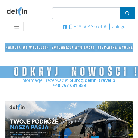
|
+48 508 346 406
Zaloguj
delfin
slupsk.jpeg
Informacje i rezerwacje:
biuro@delfin-travel.pl
+48 797 681 889