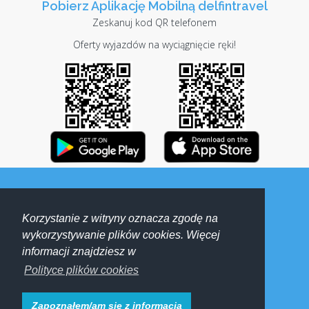
Pobierz Aplikację Mobilną delfintravel
Zeskanuj kod QR telefonem
Oferty wyjazdów na wyciągnięcie ręki!
Delfin turystyka sportowa i kwalifikowana
Korzystanie z witryny oznacza zgodę na
Polityka prywatności
wykorzystywanie plików cookies. Więcej
Informacje i rezerwacje:
biuro@delfin-travel.pl
lub
informacji znajdziesz w
rezerwacje@delfin-travel.pl
Polityce plików cookies
+48 797 681 889
Zapoznałem/am się z informacją