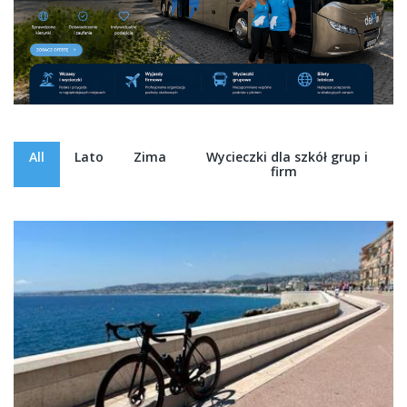
All
Lato
Zima
Wycieczki dla szkół grup i
firm