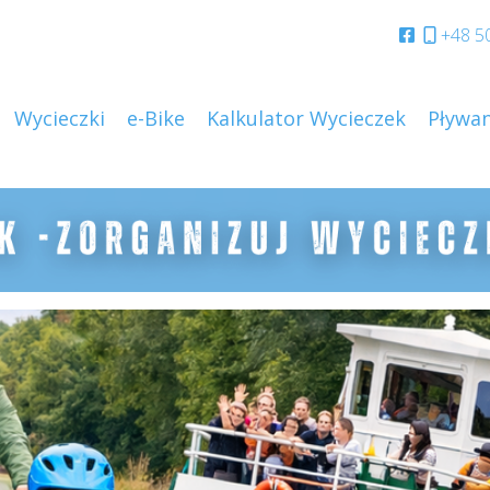
+48 5
Wycieczki
e-Bike
Kalkulator Wycieczek
Pływan