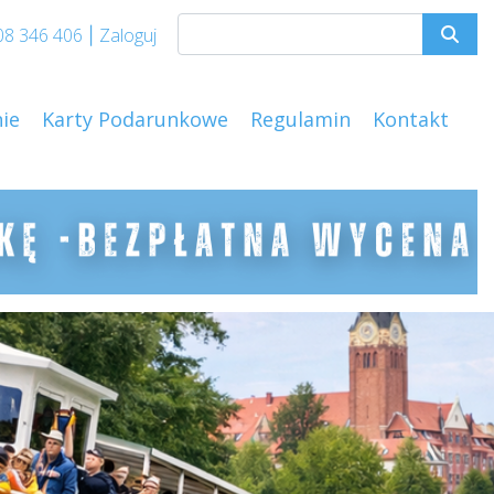
08 346 406
Zaloguj
|
ie
Karty Podarunkowe
Regulamin
Kontakt