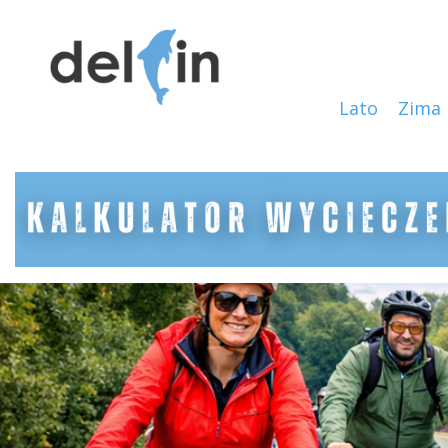
Lato
Zima
69e87c8b39cd3.pdf