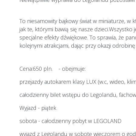
To niesamowity bajkowy świat w miniaturze, w 
jak te, którymi bawią się nasze dzieci.Wszystko 
specjalne efekty dźwiękowe. To sprawia, że pan
kolejnymi atrakcjami, dając przy okazji odrobinę
Cena:650 pln. - obejmuje:
przejazdy autokarem klasy LUX (w.c, wideo, klim
całodzienny bilet wstępu do Legolandu, facho
Wyjazd - piątek
sobota - całodzienny pobyt w LEGOLAND
wyjazd z Legolandu w sobotę wieczorem o godz