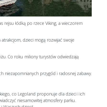
 rejsu łódką po rzece Viking, a wieczorem
m atrakcjom, dzieci mogą rozwijać swoje
iżu. Co roku miliony turystów odwiedzają
ych niezapomnianych przygód i radosnej zabawy.
ego, co Legoland proponuje dla dzieci i ich
wiadczyć niesamowitej atmosfery parku.
i Waszych dzieci!