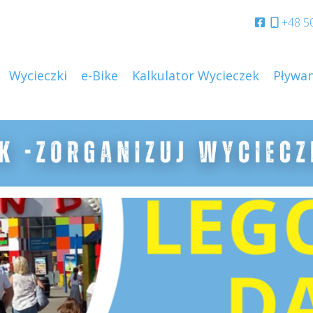
+48 5
Wycieczki
e-Bike
Kalkulator Wycieczek
Pływan