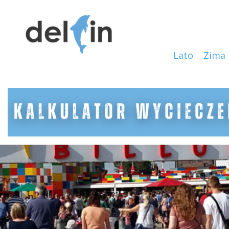
Lato
Zima
65ef3228bb4f2.png