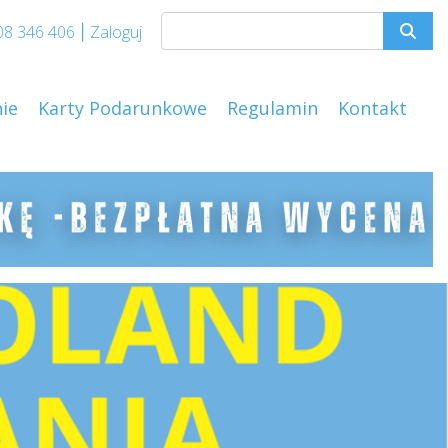
08 346 406
Zaloguj
|
ie
Karty Podarunkowe
Regulamin
Kontakt