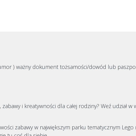
mor ) ważny dokument tożsamości/dowód lub paszpor
zabawy i kreatywności dla całej rodziny? Weź udział w
liwości zabawy w największym parku tematycznym Lego n
e tu coś dla siebie.