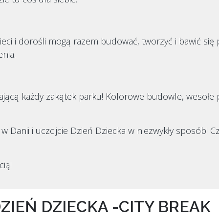
eci i dorośli mogą razem budować, tworzyć i bawić się pr
nia.
jącą każdy zakątek parku! Kolorowe budowle, wesołe po
 w Danii i uczcijcie Dzień Dziecka w niezwykły sposób! C
ią!
DZIEŃ DZIECKA -CITY BREAK