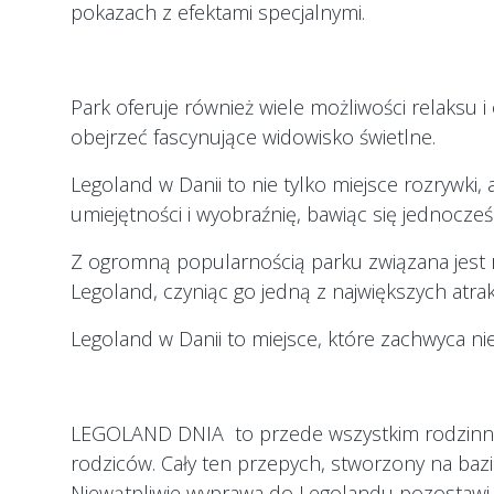
pokazach z efektami specjalnymi.
Park oferuje również wiele możliwości relaksu
obejrzeć fascynujące widowisko świetlne.
Legoland w Danii to nie tylko miejsce rozrywki, 
umiejętności i wyobraźnię, bawiąc się jednocześ
Z ogromną popularnością parku związana jest r
Legoland, czyniąc go jedną z największych atrakc
Legoland w Danii to miejsce, które zachwyca n
LEGOLAND DNIA to przede wszystkim rodzinny pa
rodziców. Cały ten przepych, stworzony na baz
Niewątpliwie wyprawa do Legolandu pozostawi 