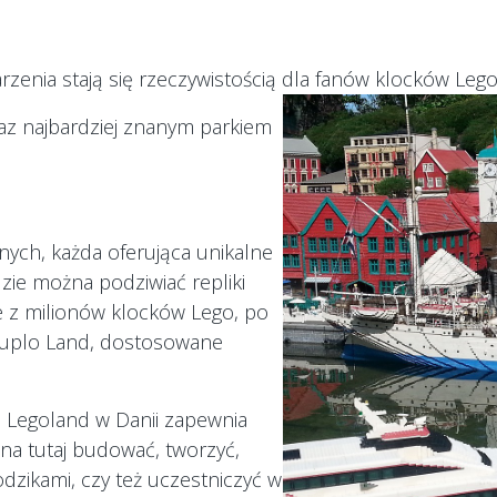
rzenia stają się rzeczywistością dla fanów klocków Le
raz najbardziej znanym parkiem
znych, każda oferująca unikalne
dzie można podziwiać repliki
e z milionów klocków Lego, po
y Duplo Land, dostosowane
, Legoland w Danii zapewnia
na tutaj budować, tworzyć,
dzikami, czy też uczestniczyć w