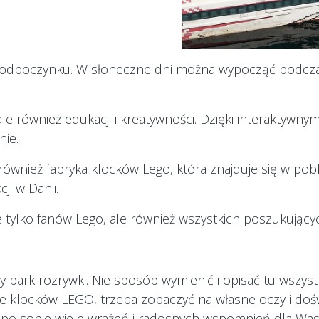
 i odpoczynku. W słoneczne dni można wypocząć podczas
ale również edukacji i kreatywności. Dzięki interaktywny
nie.
ównież fabryka klocków Lego, która znajduje się w pobl
ji w Danii.
ie tylko fanów Lego, ale również wszystkich poszukując
rk rozrywki. Nie sposób wymienić i opisać tu wszystki
ie klocków LEGO, trzeba zobaczyć na własne oczy i doś
po sobie wiele wrażeń i radosnych wspomnień dla Was 