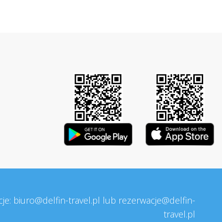
cje:
biuro@delfin-travel.pl
lub rezerwacje@delfin-
travel.pl