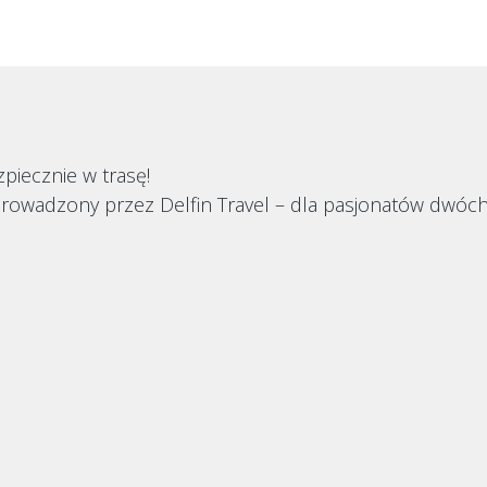
piecznie w trasę!
owadzony przez Delfin Travel – dla pasjonatów dwóch kó