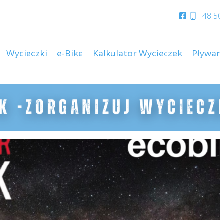
+48 5
Wycieczki
e-Bike
Kalkulator Wycieczek
Pływan