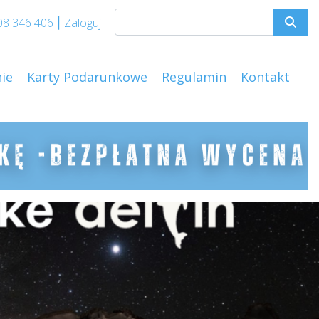
08 346 406
Zaloguj
|
ie
Karty Podarunkowe
Regulamin
Kontakt